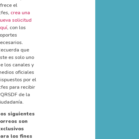
frece el
cfes,
crea una
ueva solicitud
quí
, con los
oportes
ecesarios.
ecuerda que
ste es solo uno
e los canales y
edios oficiales
ispuestos por el
cfes para recibir
QRSDF de la
iudadanía.
os siguientes
orreos son
xclusivos
ara los fines