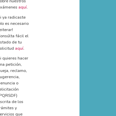
obre nuestros
exámenes
aquí
.
i ya radicaste
No es necesario
eiterar!
onsúlta fácil el
stado de tu
olicitud
aquí
.
i quieres hacer
na petición,
ueja, reclamo,
ugerencia,
enuncia o
elicitación
(PQRSDF)
scrita de los
rámites y
ervicios que