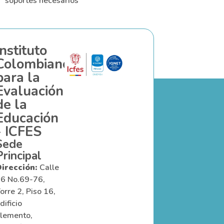
soportes necesarios
Instituto
Colombiano
para la
Evaluación
de la
Educación
- ICFES
Sede
Principal
irección:
Calle
6 No.69-76,
orre 2, Piso 16,
dificio
lemento,