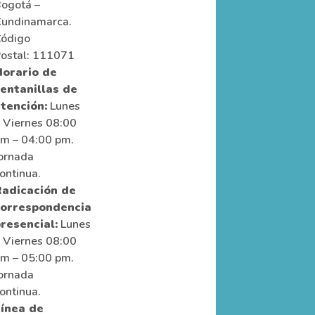
ogotá –
undinamarca.
ódigo
ostal: 111071
orario de
entanillas de
tención:
Lunes
 Viernes 08:00
m – 04:00 pm.
ornada
ontinua.
adicación de
correspondencia
resencial:
Lunes
 Viernes 08:00
m – 05:00 pm.
ornada
ontinua.
ínea de