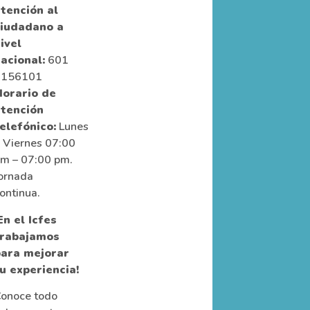
tención al
ciudadano a
ivel
acional:
601
9156101
orario de
tención
elefónico:
Lunes
 Viernes 07:00
m – 07:00 pm.
ornada
ontinua.
En el Icfes
trabajamos
para mejorar
u experiencia!
onoce todo