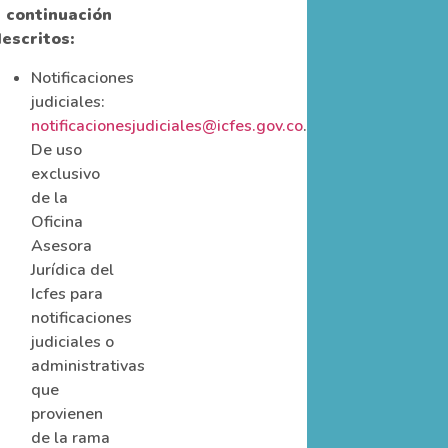
 continuación
escritos:
Notificaciones
judiciales:
notificacionesjudiciales@icfes.gov.co
.
De uso
exclusivo
de la
Oficina
Asesora
Jurídica del
Icfes para
notificaciones
judiciales o
administrativas
que
provienen
de la rama